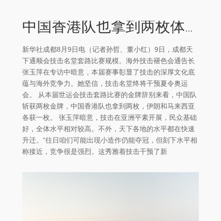
中国香港队也拿到两枚体育集锦
新华社成都8月9日电（记者孙哲、董小红）9日，成都天
下通顺会技击名堂套路比赛规模。海外技击褪色会通告长
张玉萍在专访中暗意，本届赛事彰显了技击的深厚文化底
蕴与海外竞争力。她坚信，技击名堂终将干预夏令奥运
会。 从本届世运会技击套路比赛的金牌辞别来看，中国队
斩获两枚金牌，中国香港队也拿到两枚，伊朗和马来西亚
各获一枚。 张玉萍暗意，技击在亚洲平素开展，民众基础
好，全体水平相对较高。不外，天下各地的水平都在快速
升迁。“往日咱们可能出现小造作仍能夺冠，但刻下水平相
称接近，竞争很是强烈。这秀雅着技击干预了新