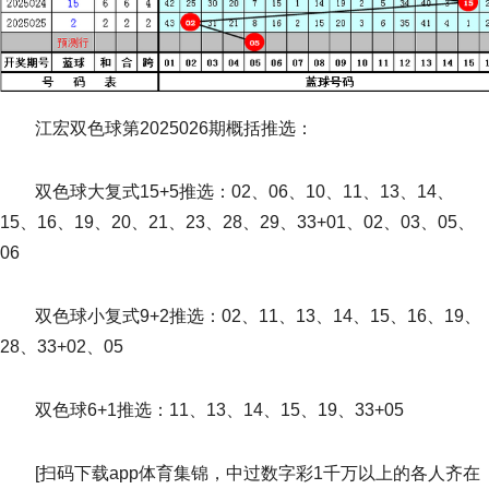
江宏双色球第2025026期概括推选：
双色球大复式15+5推选：02、06、10、11、13、14、
15、16、19、20、21、23、28、29、33+01、02、03、05、
06
双色球小复式9+2推选：02、11、13、14、15、16、19、
28、33+02、05
双色球6+1推选：11、13、14、15、19、33+05
[扫码下载app体育集锦，中过数字彩1千万以上的各人齐在