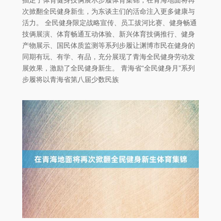
插足了体育健身技俩展示步履体育集锦，在青海地面将再
次掀翻全民健身新生，为东谈主们的活命注入更多健康与
活力。 全民健身限定战略宣传、员工拔河比赛、健身畅通
技俩展演、体育畅通互动体验、新兴体育技俩推行、健身
产物展示、国民体质监测等系列步履让渊博市民在健身的
同期有玩、有学、有品，充分展现了青海全民健身劳动发
展效果，激励了全民健身新生。 青海省“全民健身月”系列
步履将以青海省第八届少数民族