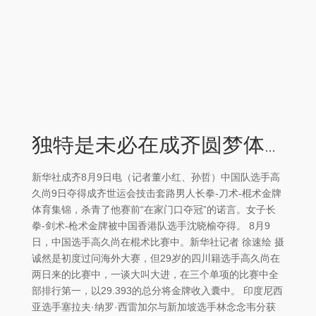
独特是未必在成齐圆梦体育集锦
新华社成齐8月9日电（记者董小红、孙哲）中国队选手高
久尚9日夺得成齐世运会技击套路男人长拳-刀术-棍术金牌
体育集锦，杀青了他赛前“在家门口夺冠”的诺言。女子长
拳-剑术-枪术金牌被中国香港队选手沈晓榆夺得。 8月9
日，中国选手高久尚在棍术比赛中。新华社记者 徐速绘 摄
诚然是初度过问海外大赛，但29岁的四川籍选手高久尚在
两日来的比赛中，一谈大叫大进，在三个单项的比赛中全
部排行第一，以29.393的总分将金牌收入囊中。 印度尼西
亚选手塞拉夫·纳罗·西雷加尔与新加坡选手林念念韦分获