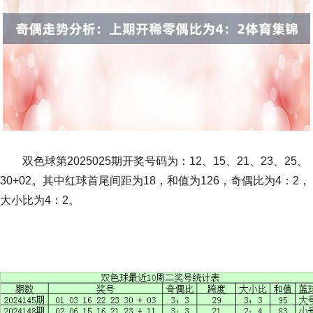
双色球第2025025期开奖号码为：12、15、21、23、25、
30+02。其中红球首尾间距为18，和值为126，奇偶比为4：2，
大小比为4：2。