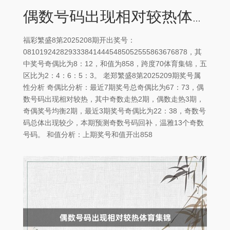
偶数号码出现相对较热体育集锦
福彩繁盛8第2025208期开出奖号：
0810192428293338414445485052555863676878，其
中奖号奇偶比为8：12，和值为858，跨度70体育集锦，五
区比为2：4：6：5：3。 老郑繁盛8第2025209期奖号属
性分析 奇偶比分析：最近7期奖号总奇偶比为67：73，偶
数号码出现相对较热，其中奇数走热2期，偶数走热3期，
奇偶奖号均衡2期，最近3期奖号奇偶比为22：38，奇数号
码总体出现较少，本期预测奇数号码回补，温雅13个奇数
号码。 和值分析：上期奖号和值开出858