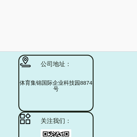
公司地址：
体育集锦国际企业科技园8874
号
关注我们：