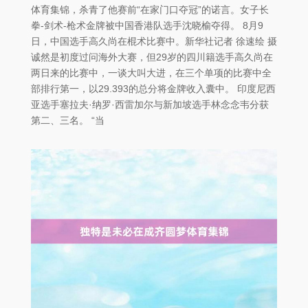
体育集锦，杀青了他赛前“在家门口夺冠”的诺言。女子长
拳-剑术-枪术金牌被中国香港队选手沈晓榆夺得。 8月9
日，中国选手高久尚在棍术比赛中。新华社记者 徐速绘 摄
诚然是初度过问海外大赛，但29岁的四川籍选手高久尚在
两日来的比赛中，一谈大叫大进，在三个单项的比赛中全
部排行第一，以29.393的总分将金牌收入囊中。 印度尼西
亚选手塞拉夫·纳罗·西雷加尔与新加坡选手林念念韦分获
第二、三名。 “当