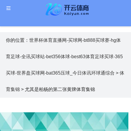
你的位置：
世界杯体育直播网-买球网-bt888买球赛-hg体
育足球-全讯买球站-bet356体球-best63体育足球买球-365
买球-世界盘买球网-bat365压球_今日体讯环球通综合
>
体
育集锦
> 尤其是柏杨的第二张黄牌体育集锦