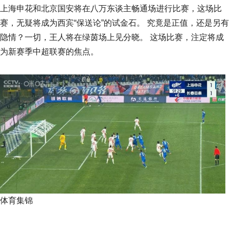
上海申花和北京国安将在八万东谈主畅通场进行比赛，这场比
赛，无疑将成为西宾“保送论”的试金石。 究竟是正值，还是另有
隐情？一切，王人将在绿茵场上见分晓。 这场比赛，注定将成
为新赛季中超联赛的焦点。
体育集锦