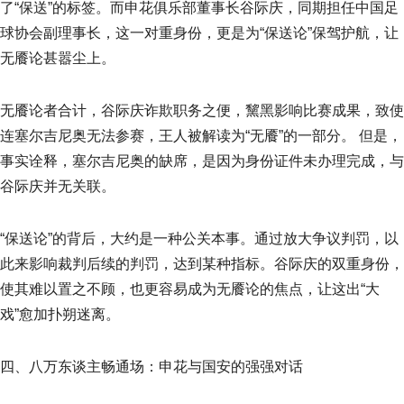
了“保送”的标签。而申花俱乐部董事长谷际庆，同期担任中国足
球协会副理事长，这一对重身份，更是为“保送论”保驾护航，让
无餍论甚嚣尘上。
无餍论者合计，谷际庆诈欺职务之便，黧黑影响比赛成果，致使
连塞尔吉尼奥无法参赛，王人被解读为“无餍”的一部分。 但是，
事实诠释，塞尔吉尼奥的缺席，是因为身份证件未办理完成，与
谷际庆并无关联。
“保送论”的背后，大约是一种公关本事。通过放大争议判罚，以
此来影响裁判后续的判罚，达到某种指标。谷际庆的双重身份，
使其难以置之不顾，也更容易成为无餍论的焦点，让这出“大
戏”愈加扑朔迷离。
四、八万东谈主畅通场：申花与国安的强强对话