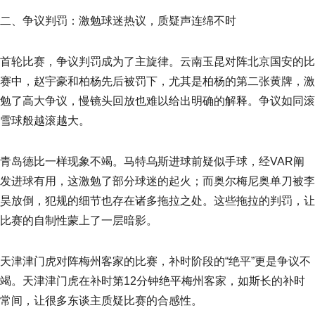
二、争议判罚：激勉球迷热议，质疑声连绵不时
首轮比赛，争议判罚成为了主旋律。云南玉昆对阵北京国安的比
赛中，赵宇豪和柏杨先后被罚下，尤其是柏杨的第二张黄牌，激
勉了高大争议，慢镜头回放也难以给出明确的解释。争议如同滚
雪球般越滚越大。
青岛德比一样现象不竭。马特乌斯进球前疑似手球，经VAR阐
发进球有用，这激勉了部分球迷的起火；而奥尔梅尼奥单刀被李
昊放倒，犯规的细节也存在诸多拖拉之处。这些拖拉的判罚，让
比赛的自制性蒙上了一层暗影。
天津津门虎对阵梅州客家的比赛，补时阶段的“绝平”更是争议不
竭。天津津门虎在补时第12分钟绝平梅州客家，如斯长的补时
常间，让很多东谈主质疑比赛的合感性。