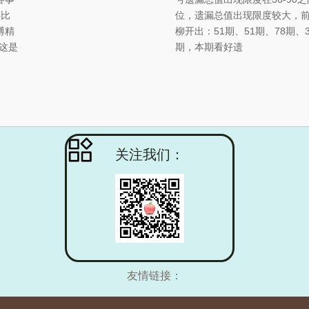
层比
位，遗漏总值出现限度较大，前
搏精
柳开出：51期、51期、78期、
这是
期，本期看好遗
关注我们：
友情链接：