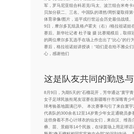
军，罗马尼亚组合科若克/马太、波兰组合米奇卡
贝加分获二、三名。中国队的谭然/周忻凝取得第
体育录像/图片，追平戎行世运会历史最佳战绩。 
9日，摩尔多瓦组及格卢霍夫（右）/格拉祖诺娃
赛后。新华社记者 杜子璇 摄 比赛规模后，取得
的两位摩尔多瓦选手在场上作念出了“比心”的行
赛后，格拉祖诺娃讲授谈：“咱们是在给不雅众们
心，感谢他们
这
8月9日，为期5天的“石榴花开，芳华通达”寰宇
女子足球民族衔尾友谊赛在新疆喀什市深喀青少
球考验基地圆满已毕。 本次赛事勾引了来自寰宇
代表队的300余名12至14岁青少年女足通晓员参
这些身着不齐心计球衣的仙女们，来自汉、维吾
彝、苗、景颇等14个民族，在绿茵场上用足球话
释着“像石榴籽相同牢牢抱在全部”的深刻内涵。 