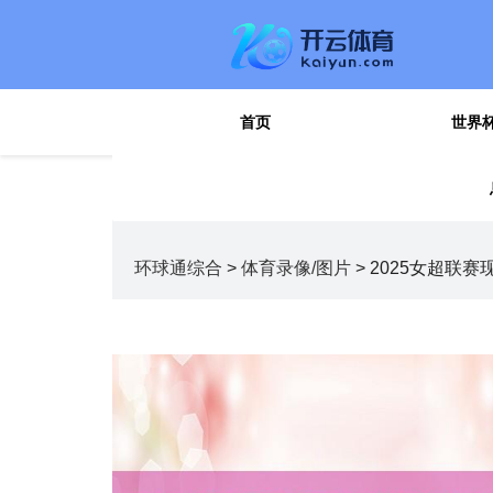
首页
世界
你的位置：
世界杯体育直播网-买球网-bt888买球
环球通综合
>
体育录像/图片
> 2025女超联赛