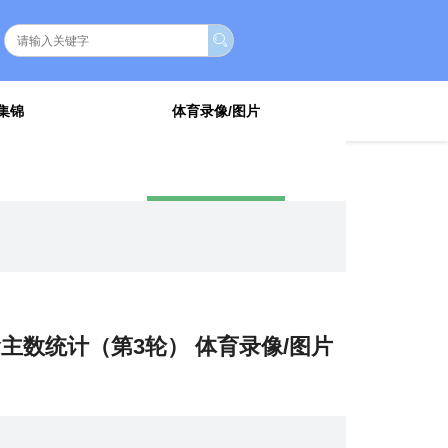
集锦
体育录像/图片
365买球-世界盘买球网-bat365压球_今日体讯
数统计（第3轮） ​​​体育录像/图片