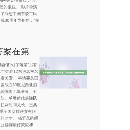
的匹夫莫得谢却，他们
硬的抵抗。 影片导演
为了缅想中国东谈主民
成80周年而创作，“在
张开剩余65%答案在第二天揭晓体育赛事直播
舒茗只怕"落第"另有
1世锦赛12东说念主名
发关爱。 事情要从国
为备战在印度尼西亚泗
先后抽调了单琳倩、王
生队。单琳倩此前随队
的拦网时间见长。王奥
赛季全国女排联赛有限
的才华。 杨舒茗的经
揽亚锦赛最好策应和