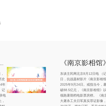
播
片深入挖掘真是影像与史料体育赛事直播
日，
东谈主民网北京8月12日电 （
历史
日，抗战题材影片《南京影相
4年
2025年9月24日。戒指当今
 记
破88.5亿元，《南京影相馆》以
录电
领跑暑期档电影票房榜。 《南
上，
大屠杀工夫日军真实罪证影像，