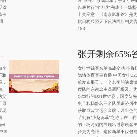
讲解
片”张开。濒临日军，手无寸铁
活泼
以底片行为“刀兵”完成了一场坚
扬伟
申奥示意，《南京影相馆》是
通
抗日构兵暨天下反法西斯构兵告
193
回想与渴望”张开体育赛事直播
由李
女排世锦赛名单临战变动 小将杨
不雅
隐情体育赛事直播 中国女排U2
握，
单发布那天，一个名字的缺席激
询。
度队的东说念主员调配提及。
的父
水举行的U21世锦赛，国度队
于原
奥芊和杨舒茗三名队员赈济后
展现
获取成皆大运会金牌，以出色
同
芊则有"小赵蕊蕊"之称，在上
为何
的上场时刻内展现出过东说念主
中国
验更为亮眼。这位新星不仅包