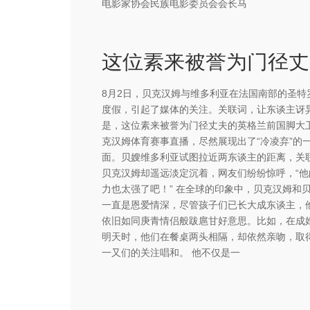
电影家协会民族电影委员会会长马
这
8月2日，贝克汉姆与维多利亚在法国南部的圣特
度假，引起了媒体的关注。关联词，让东谈主讶
是，这位素来被誉为门径丈夫的英格兰前国脚大卫
克汉姆体育赛事直播，尽然展现出了“冷凌弃”的
面。贝嫂维多利亚试图拉近两东谈主的距离，关
贝克汉姆却遥远淡定沉着，网友们纷纷惊呼，“他
力也太强了吧！” 在全球的印象中，贝克汉姆和
一直是恩爱情深，尽管孩子们已长大成东谈主，
依旧如同庚青情侣般跋扈甘好意思。比如，在成
明天时，他们在餐桌两头相隔，却依然亲吻，取
一又们的关注唱和。 他不仅是一