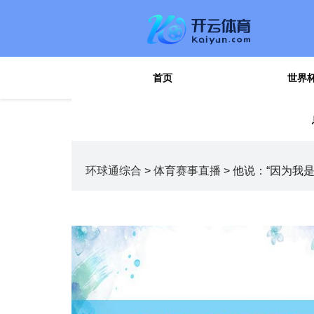
首页
世界
你的位置：
世界杯体育直播网-买球网-bt888买球
环球通综合
>
体育赛事直播
> 他说：“因为