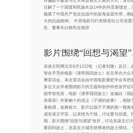
诈骗数字建设与艺术再造相王人集的方式，深切
注解了一个国度和民族长达14年的补苴裂缝史，
施展了中国共产党在抗战中的架海金梁作用，阐
大的抗战精神。 中原电影刊行有限牵扯公司党委
告、董事长白轶民在致辞
影片围绕“
东谈主民网北京8月12日电 （记者刘微）近日，
智合手导的电影《请带我回故土》在京举办大众
摩茶话会。本次茶话会由中国电影褒贬学会等把
多位大众学者围绕影片的主题和创作特色张开征
据李智先容，电影《请带我回故土》改编自《我
亲母亲》作家鲍十的演义《子洲的故事》，相较
著格调，改换较大。影片以孩子子洲的第一视角
成东谈主宇宙，以亲情为干线，讨论爱与但愿。
期，影片围绕“回想与渴望”张开，讨论东谈主们
要回到故土，涉及在大城市拼搏者的故土情结。 