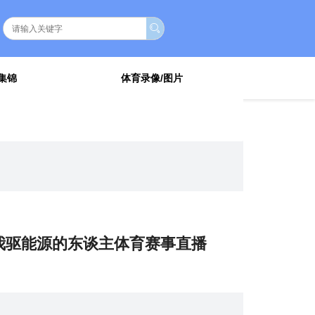
集锦
体育录像/图片
365买球-世界盘买球网-bat365压球_今日体讯
我驱能源的东谈主体育赛事直播