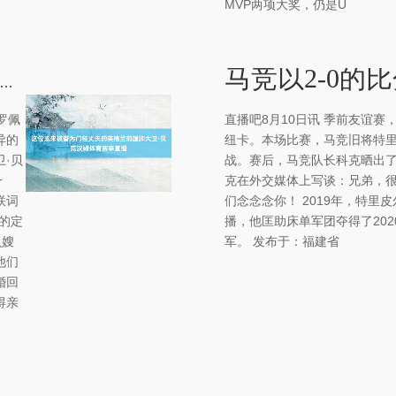
MVP两项大奖，仍是U
位素来被誉为门径丈夫的英格兰前国脚大卫·贝克汉姆体育赛事直播
罗佩
直播吧8月10日讯 季前友谊赛
异的
纽卡。本场比赛，马竞旧将特
·贝
战。赛后，马竞队长科克晒出了
一
克在外交媒体上写谈：兄弟，
联词
们念念念你！ 2019年，特里
的定
播，他匡助床单军团夺得了202
贝嫂
军。 发布于：福建省
他们
婚回
得亲