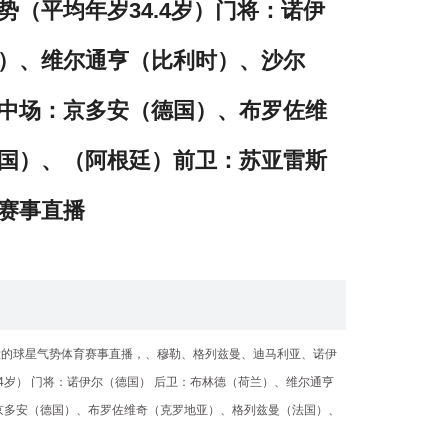
（平均年岁34.4岁）门将：诺伊
）、维尔通亨（比利时）、沙尔
中场：京多安（德国）、布罗佐维
国）、（阿根廷）前卫：苏亚雷斯
赛事直播
退役的球星气势体育赛事直播，、穆勒、格列兹曼、迪马利亚、诺伊
.4岁） 门将：诺伊尔（德国） 后卫：布林德（荷兰）、维尔通亨
京多安（德国）、布罗佐维奇（克罗地亚）、格列兹曼（法国）、