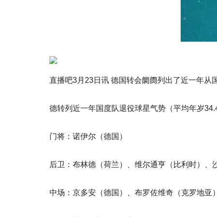
直播吧3月23日讯 德国转会阛阓列出了近一年
德转列近一年国度队退役球星气势（平均年岁34.
门将：诺伊尔（德国）
后卫：布林德（荷兰）、维尔通亨（比利时）、
中场：京多安（德国）、布罗佐维奇（克罗地亚