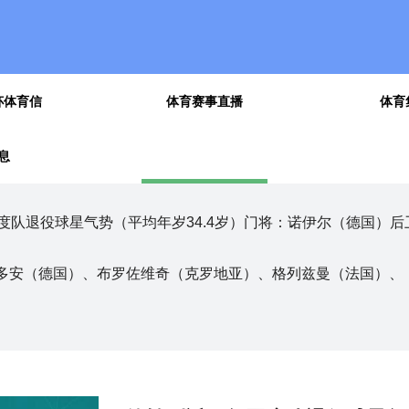
杯体育信
体育赛事直播
体育
息
赛-hg体育足球-全讯买球站-bet356体球-best63体育足球买球-
国度队退役球星气势（平均年岁34.4岁）门将：诺伊尔（德国）
多安（德国）、布罗佐维奇（克罗地亚）、格列兹曼（法国）、